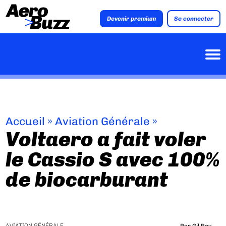
Devenir premium
Se connecter
Accueil
»
Aviation Générale
»
Voltaero a fait voler
le Cassio S avec 100%
de biocarburant