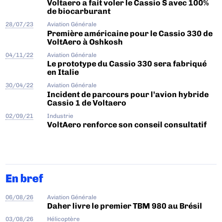
Voltaero a fait voler le Cassio S avec 100%
de biocarburant
28/07/23
Aviation Générale
Première américaine pour le Cassio 330 de
VoltAero à Oshkosh
04/11/22
Aviation Générale
Le prototype du Cassio 330 sera fabriqué
en Italie
30/04/22
Aviation Générale
Incident de parcours pour l’avion hybride
Cassio 1 de Voltaero
02/09/21
Industrie
VoltAero renforce son conseil consultatif
En bref
06/08/26
Aviation Générale
Daher livre le premier TBM 980 au Brésil
03/08/26
Hélicoptère