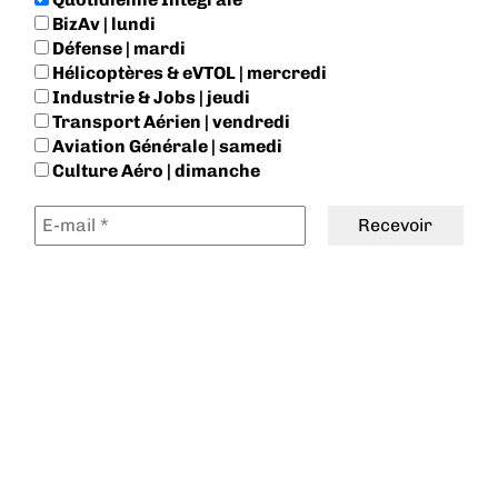
BizAv | lundi
Défense | mardi
Hélicoptères & eVTOL | mercredi
Industrie & Jobs | jeudi
Transport Aérien | vendredi
Aviation Générale | samedi
Culture Aéro | dimanche