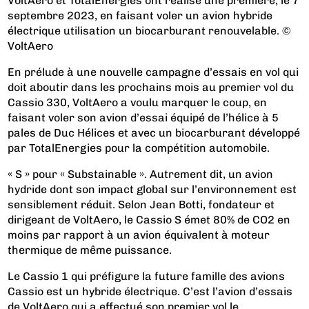
VoltAero et TotalEnergies ont réalisé une première, le 7
septembre 2023, en faisant voler un avion hybride
électrique utilisation un biocarburant renouvelable. ©
VoltAero
En prélude à une nouvelle campagne d’essais en vol qui
doit aboutir dans les prochains mois au premier vol du
Cassio 330, VoltAero a voulu marquer le coup, en
faisant voler son avion d’essai équipé de l’hélice à 5
pales de Duc Hélices et avec un biocarburant développé
par TotalEnergies pour la compétition automobile.
« S » pour « Substainable ». Autrement dit, un avion
hydride dont son impact global sur l’environnement est
sensiblement réduit. Selon Jean Botti, fondateur et
dirigeant de VoltAero, le Cassio S émet 80% de CO2 en
moins par rapport à un avion équivalent à moteur
thermique de même puissance.
Le Cassio 1 qui préfigure la future famille des avions
Cassio est un hybride électrique. C’est l’avion d’essais
de VoltAero qui a effectué son premier vol le...