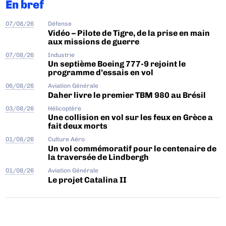
En bref
07/08/26
Défense
Vidéo – Pilote de Tigre, de la prise en main
aux missions de guerre
07/08/26
Industrie
Un septième Boeing 777-9 rejoint le
programme d’essais en vol
06/08/26
Aviation Générale
Daher livre le premier TBM 980 au Brésil
03/08/26
Hélicoptère
Une collision en vol sur les feux en Grèce a
fait deux morts
01/08/26
Culture Aéro
Un vol commémoratif pour le centenaire de
la traversée de Lindbergh
01/08/26
Aviation Générale
Le projet Catalina II