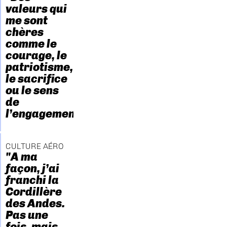
valeurs qui
me sont
chères
comme le
courage, le
patriotisme,
le sacrifice
ou le sens
de
l’engagement."
CULTURE AÉRO
"A ma
façon, j’ai
franchi la
Cordillère
des Andes.
Pas une
fois, mais