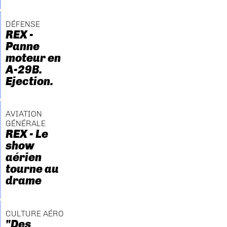
DÉFENSE
REX -
Panne
moteur en
A-29B.
Ejection.
AVIATION
GÉNÉRALE
REX - Le
show
aérien
tourne au
drame
CULTURE AÉRO
"Des