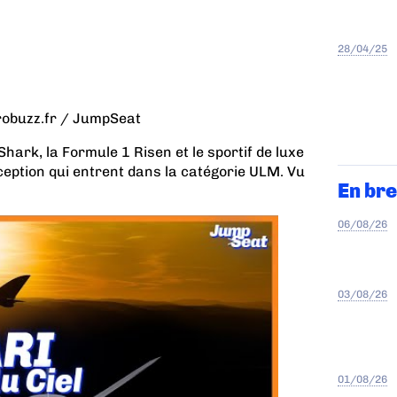
28/04/25
robuzz.fr / JumpSeat
ark, la Formule 1 Risen et le sportif de luxe
ception qui entrent dans la catégorie ULM. Vu
En bre
06/08/26
03/08/26
01/08/26