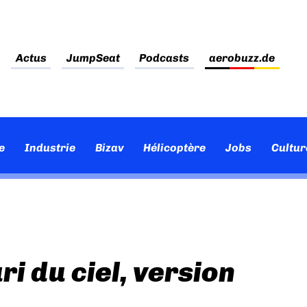
Actus
JumpSeat
Podcasts
aerobuzz.de
e
Industrie
Bizav
Hélicoptère
Jobs
Cultur
i du ciel, version