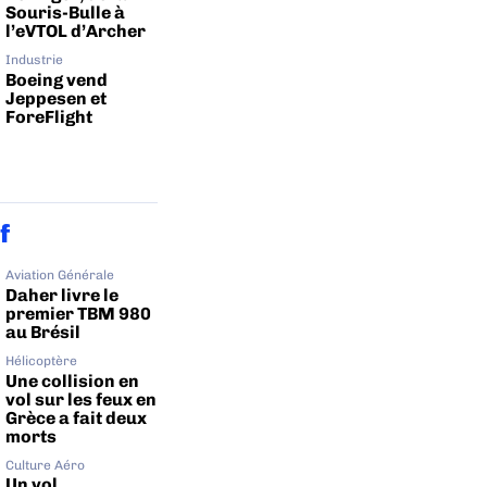
Souris-Bulle à
l’eVTOL d’Archer
Industrie
Boeing vend
Jeppesen et
ForeFlight
f
Aviation Générale
Daher livre le
premier TBM 980
au Brésil
Hélicoptère
Une collision en
vol sur les feux en
Grèce a fait deux
morts
Culture Aéro
Un vol