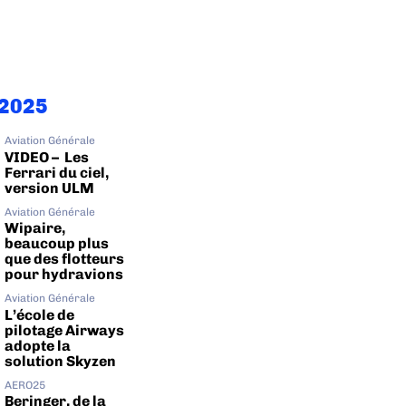
2025
Aviation Générale
VIDEO – Les
Ferrari du ciel,
version ULM
Aviation Générale
Wipaire,
beaucoup plus
que des flotteurs
pour hydravions
Aviation Générale
L’école de
pilotage Airways
adopte la
solution Skyzen
AERO25
Beringer, de la