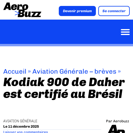
Devenir premium
Se connecter
Accueil
»
Aviation Générale – brèves
»
Kodiak 900 de Daher
est certifié au Brésil
AVIATION GÉNÉRALE
Par
Aerobuzz
Le 11 décembre 2025
Laissez vos commentaires