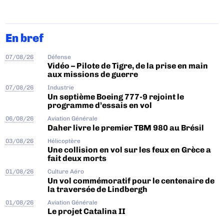
En bref
07/08/26
Défense
Vidéo – Pilote de Tigre, de la prise en main
aux missions de guerre
07/08/26
Industrie
Un septième Boeing 777-9 rejoint le
programme d’essais en vol
06/08/26
Aviation Générale
Daher livre le premier TBM 980 au Brésil
03/08/26
Hélicoptère
Une collision en vol sur les feux en Grèce a
fait deux morts
01/08/26
Culture Aéro
Un vol commémoratif pour le centenaire de
la traversée de Lindbergh
01/08/26
Aviation Générale
Le projet Catalina II