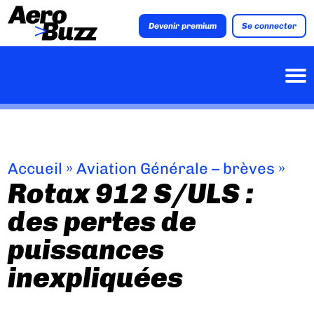
Devenir premium
Se connecter
Accueil
»
Aviation Générale – brèves
»
Rotax 912 S/ULS :
des pertes de
puissances
inexpliquées