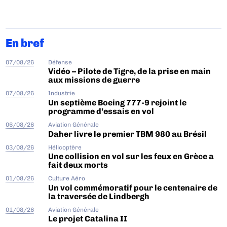
En bref
07/08/26
Défense
Vidéo – Pilote de Tigre, de la prise en main
aux missions de guerre
07/08/26
Industrie
Un septième Boeing 777-9 rejoint le
programme d’essais en vol
06/08/26
Aviation Générale
Daher livre le premier TBM 980 au Brésil
03/08/26
Hélicoptère
Une collision en vol sur les feux en Grèce a
fait deux morts
01/08/26
Culture Aéro
Un vol commémoratif pour le centenaire de
la traversée de Lindbergh
01/08/26
Aviation Générale
Le projet Catalina II