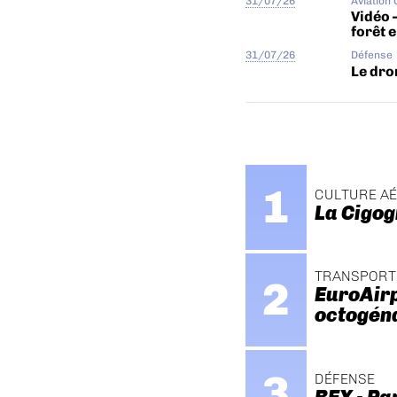
31/07/26
Aviation
Vidéo 
forêt 
31/07/26
Défense
Le dro
CULTURE A
La Cigog
TRANSPORT
EuroAirp
octogén
DÉFENSE