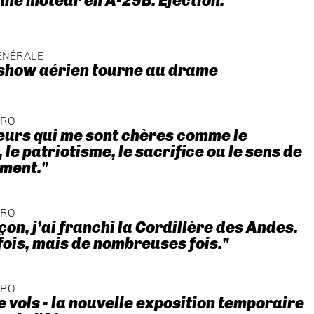
nne moteur en A-29B. Ejection.
ÉNÉRALE
 show aérien tourne au drame
ÉRO
eurs qui me sont chères comme le
le patriotisme, le sacrifice ou le sens de
ment."
ÉRO
çon, j’ai franchi la Cordillère des Andes.
fois, mais de nombreuses fois."
ÉRO
e vols - la nouvelle exposition temporaire