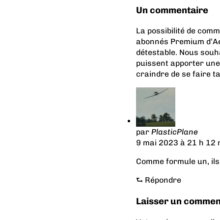
Un commentaire
La possibilité de com
abonnés Premium d’Aer
détestable. Nous souh
puissent apporter une
craindre de se faire t
par
PlasticPlane
9 mai 2023 à 21 h 12 
Comme formule un, ils 
⮑
Répondre
Laisser un commen