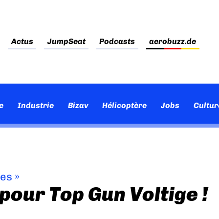
Actus
JumpSeat
Podcasts
aerobuzz.de
e
Industrie
Bizav
Hélicoptère
Jobs
Cultur
ves
»
pour Top Gun Voltige !