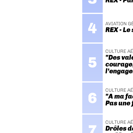
REX - Pa
AVIATION G
REX - Le
CULTURE A
"Des val
courage, 
l’engage
CULTURE A
"A ma fa
Pas une 
CULTURE A
Drôles d