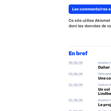
Les commentaires s
Ce site utilise Akismet
dont les données de v
En bref
06/08/26
Aviation
Daher 
03/08/26
Hélicopt
Une col
01/08/26
Culture 
Un vol
Lindb
01/08/26
Aviation
Le proj