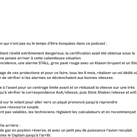
on qui n’ont pas eu le temps d’être évoquées dans ce podcast :
étant révélé extrêmement dangereux, la certification avait été obtenue sous la
ne jamais arriver à cette calamiteuse situation.
’incidence, une alarme STALL, gros pavé rouge avec un Klaxon bruyant et un Sti
onnage de ces protections et pour ce faire, tous les 6 mois, réaliser un vol dédié o
 afin de vérifier si les alarmes se déclenchaient aux bonnes vitesses.
 à l’avant pour un centrage limite avant et on réduisait la vitesse sur une très
u’à vérifier la correspondance AoA/vitesse, puis Stick Shaker/vitesse et enf
nd sur le volant pour aller vers un piqué prononcé jusqu’à reprendre
 une ressource souple.
ent pas valables, les techniciens réglaient les calculateurs et on recommençait
he arrière :
de gaz en position réverse, et avec un petit peu de puissance l’avion reculait.
tes le Captain jusqu’à l’arrêt.