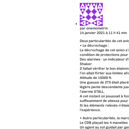
par
anemometrix
14 janvier 2021 à 11 h 41 min
Deux particularités de cet avi
• Le décrochage :
Le décrochage de cet avion s’
condition de protections pour 
Des alarmes : un indicateur d
Shaker.
Il fallait vérifier le bon étal
l’on allait flirter aux limites
Altitude de 15000 ft.
Une gueuse de 2T5 était placée
légère pente descendante jusq
l’alarme STALL.
A cet instant on poussait à fo
suffisamment de vitesse pour
Si les éléments relevés n’étai
l’expérience.
• Autre particularités, la marc
Le CDB plaçait les 4 manettes 
Un agent au sol guidait par ges