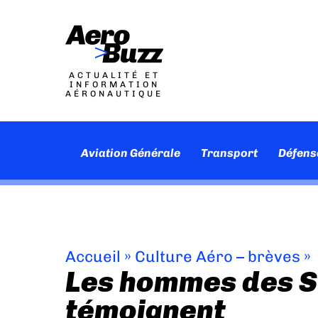
ACTUALITÉ ET
INFORMATION
AÉRONAUTIQUE
Aviation Générale
Transport
Défens
Accueil
»
Culture Aéro – brèves
»
Les hommes des S
témoignent