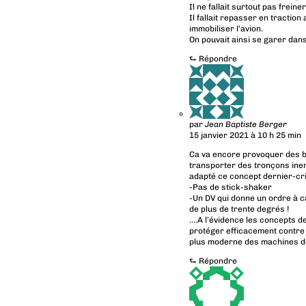
Il ne fallait surtout pas freine
Il fallait repasser en traction
immobiliser l’avion.
On pouvait ainsi se garer dan
⮑
Répondre
par
Jean Baptiste Berger
15 janvier 2021 à 10 h 25 min
Ca va encore provoquer des b
transporter des tronçons iner
adapté ce concept dernier-cri
-Pas de stick-shaker
-Un DV qui donne un ordre à ca
de plus de trente degrés !
….A l’évidence les concepts d
protéger efficacement contre 
plus moderne des machines de
⮑
Répondre