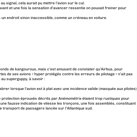
r au signal, cela aurait pu mettre l’avion sur le cul.
 avant et une fois la sensation d’avancer ressentie on pouvait freiner pour
s un endroit sinon inaccessible, comme un créneau en voiture.
onds de kangourous, mais c’est amusant de constater qu’Airbus, pour
tes de ses avions « hyper protégés contre les erreurs de pilotage » n’ait pas
 au superguppy, à savoir :
brer lorsque l’avion est à plat avec une incidence valide (masquée aux pilotes)
e protection éprouvés décrits par Anémométrix étaient trop rustiques pour
une fausse indication de vitesse les tronçons, une fois assemblés, constituant 
 transport de passagers lancée sur l’Atlantique sud.