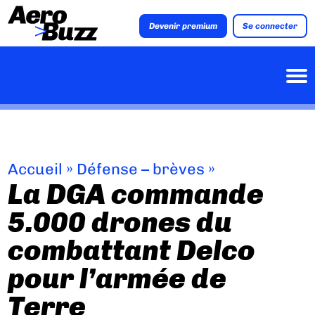
Devenir premium
Se connecter
Accueil
»
Défense – brèves
»
La DGA commande
5.000 drones du
combattant Delco
pour l’armée de
Terre