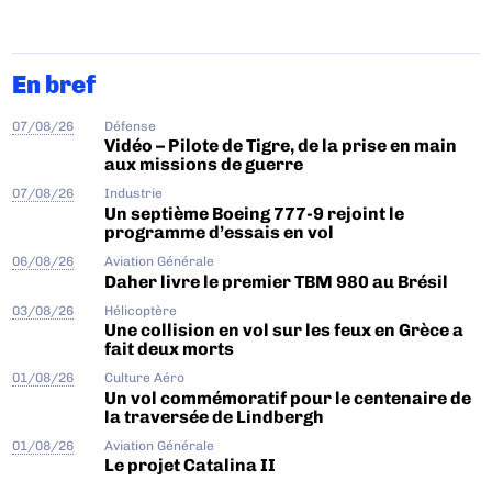
En bref
07/08/26
Défense
Vidéo – Pilote de Tigre, de la prise en main
aux missions de guerre
07/08/26
Industrie
Un septième Boeing 777-9 rejoint le
programme d’essais en vol
06/08/26
Aviation Générale
Daher livre le premier TBM 980 au Brésil
03/08/26
Hélicoptère
Une collision en vol sur les feux en Grèce a
fait deux morts
01/08/26
Culture Aéro
Un vol commémoratif pour le centenaire de
la traversée de Lindbergh
01/08/26
Aviation Générale
Le projet Catalina II