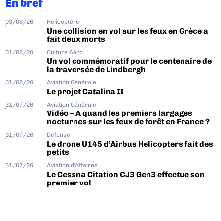
En bref
03/08/26
Hélicoptère
Une collision en vol sur les feux en Grèce a
fait deux morts
01/08/26
Culture Aéro
Un vol commémoratif pour le centenaire de
la traversée de Lindbergh
01/08/26
Aviation Générale
Le projet Catalina II
31/07/26
Aviation Générale
Vidéo – A quand les premiers largages
nocturnes sur les feux de forêt en France ?
31/07/26
Défense
Le drone U145 d’Airbus Helicopters fait des
petits
31/07/26
Aviation d'Affaires
Le Cessna Citation CJ3 Gen3 effectue son
premier vol