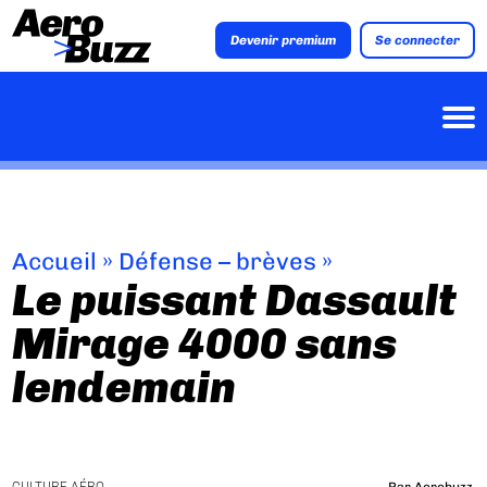
Devenir premium
Se connecter
Accueil
»
Défense – brèves
»
Le puissant Dassault
Mirage 4000 sans
lendemain