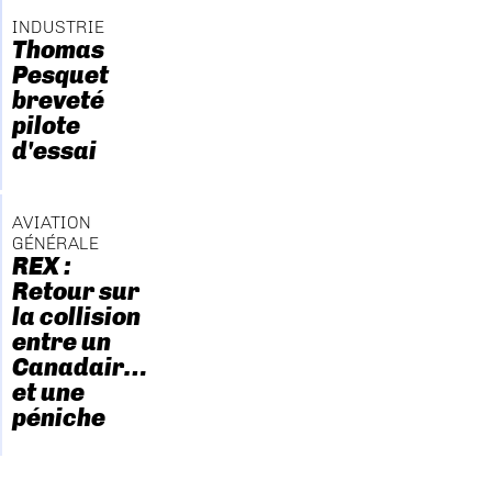
INDUSTRIE
Thomas
Pesquet
breveté
pilote
d'essai
AVIATION
GÉNÉRALE
REX :
Retour sur
la collision
entre un
Canadair…
et une
péniche