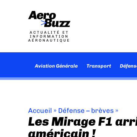
ACTUALITÉ ET
INFORMATION
AÉRONAUTIQUE
Aviation Générale
Transport
Défens
Accueil
»
Défense – brèves
»
Les Mirage F1 arri
américain !