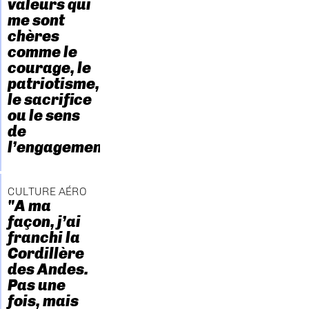
valeurs qui
me sont
chères
comme le
courage, le
patriotisme,
le sacrifice
ou le sens
de
l’engagement."
CULTURE AÉRO
"A ma
façon, j’ai
franchi la
Cordillère
des Andes.
Pas une
fois, mais