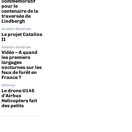
commémoratif
pour le
centenaire de la
traversée de
Lindbergh
Aviation Générale
Le projet Catalina
II
Aviation Générale
Vidéo – A quand
les premiers
largages
nocturnes sur les
feux de forêt en
France ?
Défense
Le drone U145
d’Airbus
Helicopters fait
des petits