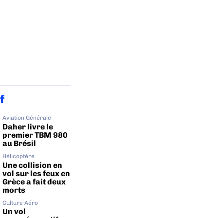
f
Aviation Générale
Daher livre le
premier TBM 980
au Brésil
Hélicoptère
Une collision en
vol sur les feux en
Grèce a fait deux
morts
Culture Aéro
Un vol