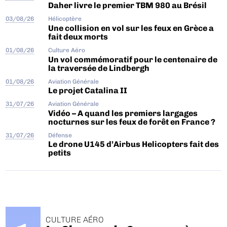
Daher livre le premier TBM 980 au Brésil
03/08/26
Hélicoptère
Une collision en vol sur les feux en Grèce a
fait deux morts
01/08/26
Culture Aéro
Un vol commémoratif pour le centenaire de
la traversée de Lindbergh
01/08/26
Aviation Générale
Le projet Catalina II
31/07/26
Aviation Générale
Vidéo – A quand les premiers largages
nocturnes sur les feux de forêt en France ?
31/07/26
Défense
Le drone U145 d’Airbus Helicopters fait des
petits
CULTURE AÉRO