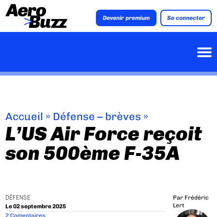
Devenir premium
Se connecter
Accueil
»
Défense – brèves
»
L’US Air Force reçoit
son 500ème F-35A
DÉFENSE
Par
Frédéric
Lert
Le 02 septembre 2025
2 Comentaires