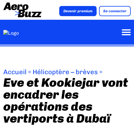
Devenir premium
Se connecter
Accueil
»
Hélicoptère – brèves
»
Eve et Kookiejar vont
encadrer les
opérations des
vertiports à Dubaï