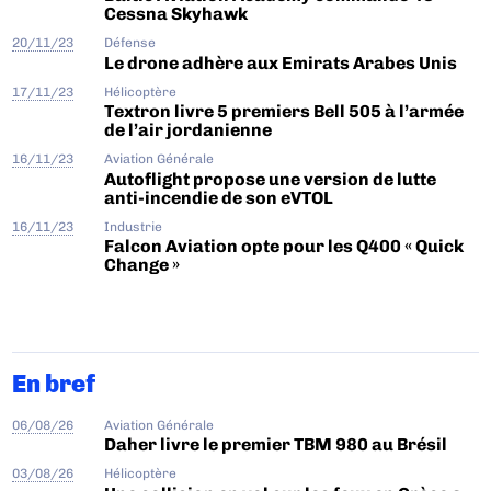
Cessna Skyhawk
20/11/23
Défense
Le drone adhère aux Emirats Arabes Unis
17/11/23
Hélicoptère
Textron livre 5 premiers Bell 505 à l’armée
de l’air jordanienne
16/11/23
Aviation Générale
Autoflight propose une version de lutte
anti-incendie de son eVTOL
16/11/23
Industrie
Falcon Aviation opte pour les Q400 « Quick
Change »
En bref
06/08/26
Aviation Générale
Daher livre le premier TBM 980 au Brésil
03/08/26
Hélicoptère