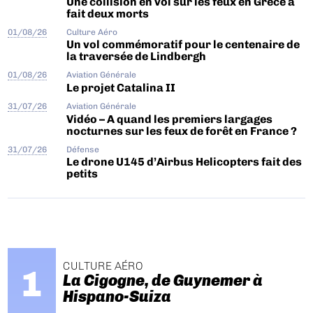
Une collision en vol sur les feux en Grèce a
fait deux morts
01/08/26
Culture Aéro
Un vol commémoratif pour le centenaire de
la traversée de Lindbergh
01/08/26
Aviation Générale
Le projet Catalina II
31/07/26
Aviation Générale
Vidéo – A quand les premiers largages
nocturnes sur les feux de forêt en France ?
31/07/26
Défense
Le drone U145 d’Airbus Helicopters fait des
petits
CULTURE AÉRO
La Cigogne, de Guynemer à
Hispano-Suiza