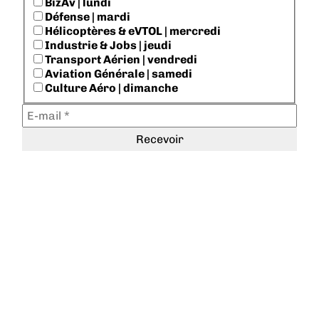
BizAv | lundi
Défense | mardi
Hélicoptères & eVTOL | mercredi
Industrie & Jobs | jeudi
Transport Aérien | vendredi
Aviation Générale | samedi
Culture Aéro | dimanche