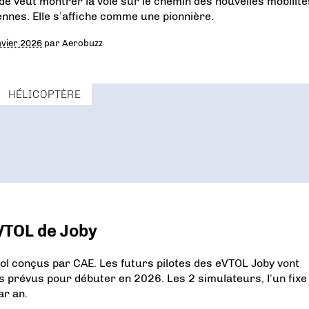
ide veut montrer la voie sur le chemin des nouvelles mobilité
ennes. Elle s’affiche comme une pionnière.
nvier 2026
par
Aerobuzz
HÉLICOPTÈRE
VTOL de Joby
vol conçus par CAE. Les futurs pilotes des eVTOL Joby vont
prévus pour débuter en 2026. Les 2 simulateurs, l’un fixe
ar an.