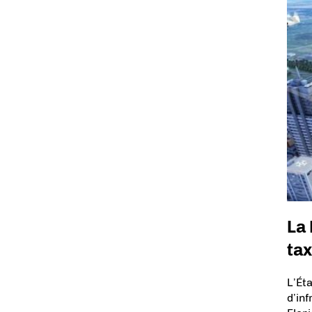
La 
tax
L’Éta
d’in