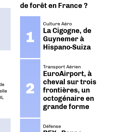
de forêt en France ?
Culture Aéro
La Cigogne, de
Guynemer à
Hispano-Suiza
Transport Aérien
EuroAirport, à
cheval sur trois
de
frontières, un
elle
octogénaire en
OL
grande forme
Défense