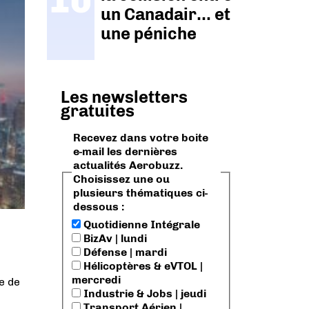
un Canadair… et
une péniche
Les newsletters
gratuites
Recevez dans votre boite
e-mail les dernières
actualités Aerobuzz.
Choisissez une ou
plusieurs thématiques ci-
dessous :
Quotidienne Intégrale
BizAv | lundi
Défense | mardi
Hélicoptères & eVTOL |
mercredi
e de
Industrie & Jobs | jeudi
Transport Aérien |