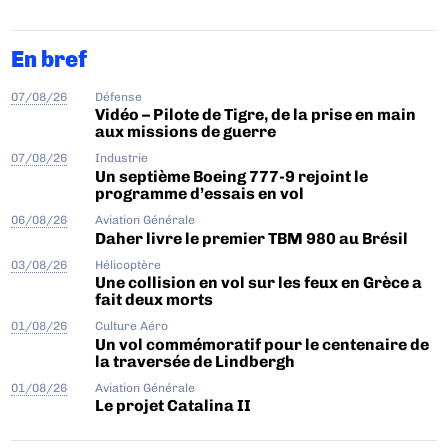
En bref
07/08/26
Défense
Vidéo – Pilote de Tigre, de la prise en main
aux missions de guerre
07/08/26
Industrie
Un septième Boeing 777-9 rejoint le
programme d’essais en vol
06/08/26
Aviation Générale
Daher livre le premier TBM 980 au Brésil
03/08/26
Hélicoptère
Une collision en vol sur les feux en Grèce a
fait deux morts
01/08/26
Culture Aéro
Un vol commémoratif pour le centenaire de
la traversée de Lindbergh
01/08/26
Aviation Générale
Le projet Catalina II