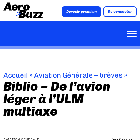
Devenir premium
Se connecter
Accueil
»
Aviation Générale – brèves
»
Biblio – De l’avion
léger à l’ULM
multiaxe