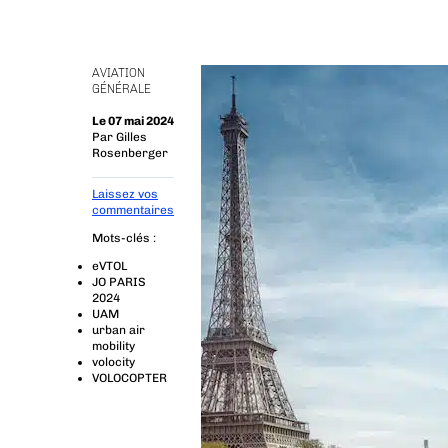
AVIATION
GÉNÉRALE
Le 07 mai 2024
Par
Gilles
Rosenberger
Laissez vos
commentaires
Mots-clés :
eVTOL
JO PARIS
2024
UAM
urban air
mobility
volocity
VOLOCOPTER