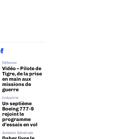
ef
Défense
Vidéo – Pilote de
Tigre, de la prise
en main aux
missions de
guerre
Industrie
Un septième
Boeing 777-9
rejoint le
programme
d’essais en vol
Aviation Générale
Daher livre le