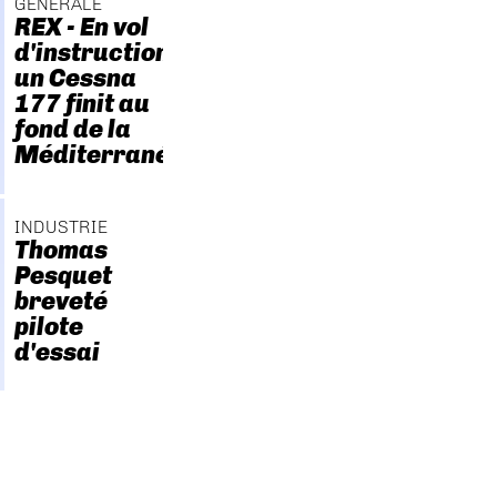
GÉNÉRALE
REX - En vol
d'instruction,
un Cessna
177 finit au
fond de la
Méditerranée
INDUSTRIE
Thomas
Pesquet
breveté
pilote
d'essai