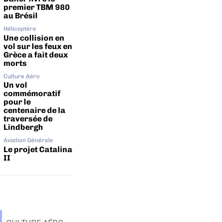
premier TBM 980
au Brésil
Hélicoptère
Une collision en
vol sur les feux en
Grèce a fait deux
morts
Culture Aéro
Un vol
commémoratif
pour le
centenaire de la
traversée de
Lindbergh
Aviation Générale
Le projet Catalina
II