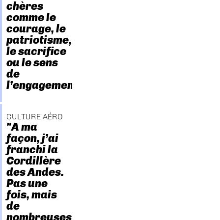
chères
comme le
courage, le
patriotisme,
le sacrifice
ou le sens
de
l’engagement."
CULTURE AÉRO
"A ma
façon, j’ai
franchi la
Cordillère
des Andes.
Pas une
fois, mais
de
nombreuses