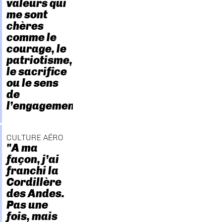
valeurs qui
me sont
chères
comme le
courage, le
patriotisme,
le sacrifice
ou le sens
de
l’engagement."
CULTURE AÉRO
"A ma
façon, j’ai
franchi la
Cordillère
des Andes.
Pas une
fois, mais