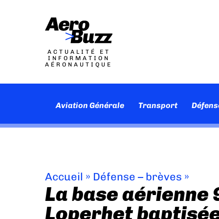
ACTUALITÉ ET
INFORMATION
AÉRONAUTIQUE
Aviation Générale
Transport
Défens
Accueil
»
Défense – brèves
»
La base aérienne 
Loperhet baptisé