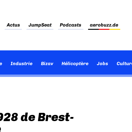
Actus
JumpSeat
Podcasts
aerobuzz.de
e
Industrie
Bizav
Hélicoptère
Jobs
Cultur
928 de Brest-
e