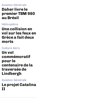
Aviation Générale
Daher livre le
premier TBM 980
au Brésil
Hélicoptère
Une collision en
vol sur les feux en
Grèce a fait deux
morts
Culture Aéro
Un vol
commémoratif
pour le
centenaire de la
traversée de
Lindbergh
Aviation Générale
Le projet Catalina
II