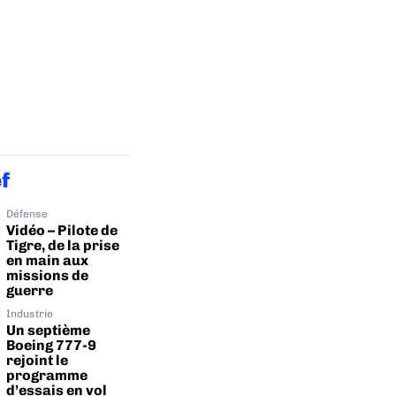
ef
Défense
Vidéo – Pilote de
Tigre, de la prise
en main aux
missions de
guerre
Industrie
Un septième
Boeing 777-9
rejoint le
programme
d’essais en vol