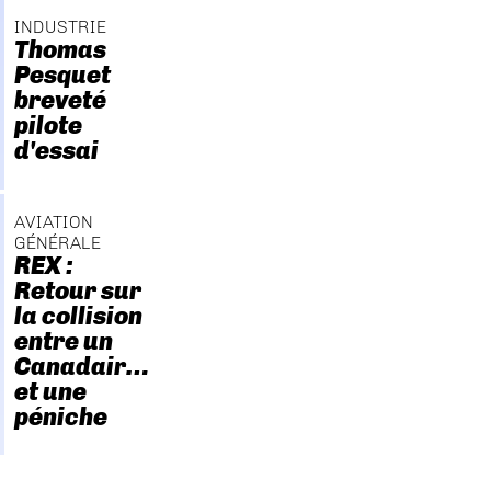
INDUSTRIE
Thomas
Pesquet
breveté
pilote
d'essai
AVIATION
GÉNÉRALE
REX :
Retour sur
la collision
entre un
Canadair…
et une
péniche