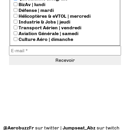
BizAv | lundi
Défense | mardi
Hélicoptères & eVTOL | mercredi
Industrie & Jobs | jeudi
Transport Aérien | vendredi
Aviation Générale | samedi
Culture Aéro | dimanche
@AerobuzzFr
sur twitter |
Jumpseat_Abz
sur twitch