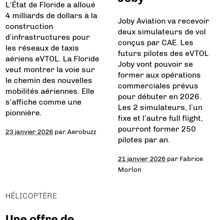
L’État de Floride a alloué
4 milliards de dollars à la
Joby Aviation va recevoir
construction
deux simulateurs de vol
d’infrastructures pour
conçus par CAE. Les
les réseaux de taxis
futurs pilotes des eVTOL
aériens eVTOL. La Floride
Joby vont pouvoir se
veut montrer la voie sur
former aux opérations
le chemin des nouvelles
commerciales prévus
mobilités aériennes. Elle
pour débuter en 2026.
s’affiche comme une
Les 2 simulateurs, l’un
pionnière.
fixe et l’autre full flight,
pourront former 250
23 janvier 2026
par
Aerobuzz
pilotes par an.
21 janvier 2026
par
Fabrice
Morlon
HÉLICOPTÈRE
Une offre de