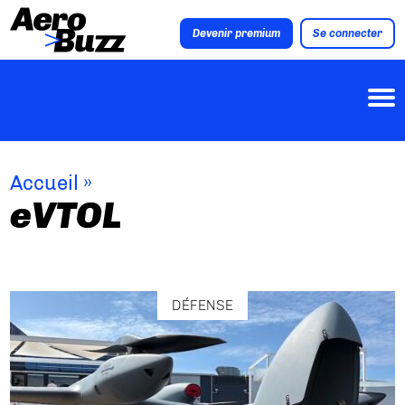
Devenir premium
Se connecter
Accueil
»
eVTOL
DÉFENSE