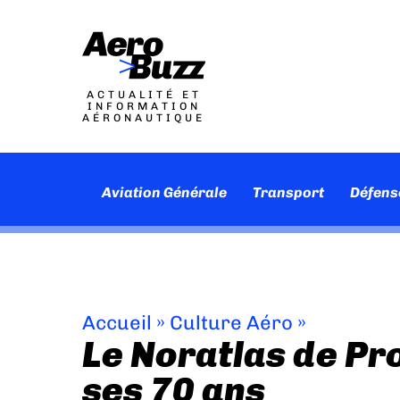
ACTUALITÉ ET
INFORMATION
AÉRONAUTIQUE
Aviation Générale
Transport
Défens
Accueil
»
Culture Aéro
»
Le Noratlas de Pr
ses 70 ans