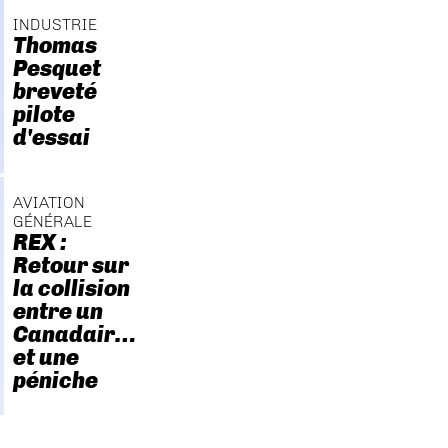
INDUSTRIE
Thomas
Pesquet
breveté
pilote
d'essai
AVIATION
GÉNÉRALE
REX :
Retour sur
la collision
entre un
Canadair…
et une
péniche