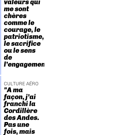
valeurs qui
me sont
chères
comme le
courage, le
patriotisme,
le sacrifice
ou le sens
de
l’engagement."
CULTURE AÉRO
"A ma
façon, j’ai
franchi la
Cordillère
des Andes.
Pas une
fois, mais