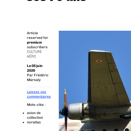
Article
reserved for
premium
subscribers
CULTURE
AÉRO
Le 05 juin
2026
Par
Frédéric
Marsaly
Laissez vos
commentaires
Mots-clés :
avion de
collection
noratlas