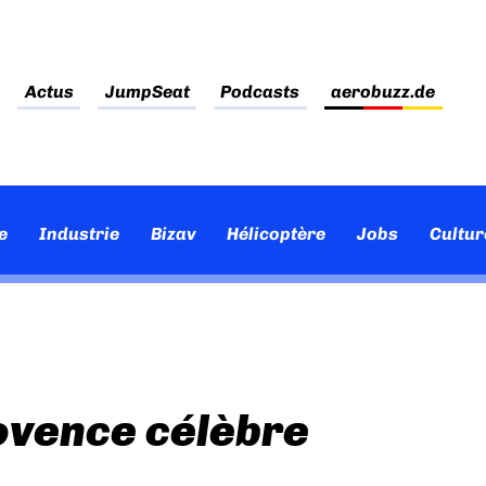
Actus
JumpSeat
Podcasts
aerobuzz.de
e
Industrie
Bizav
Hélicoptère
Jobs
Cultur
ovence célèbre