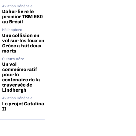
Aviation Générale
Daher livre le
premier TBM 980
au Brésil
Hélicoptère
Une collision en
vol sur les feux en
Grèce a fait deux
morts
Culture Aéro
Un vol
commémoratif
pour le
centenaire de la
traversée de
Lindbergh
Aviation Générale
Le projet Catalina
II