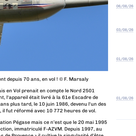
06/08/26
03/08/26
01/08/26
t depuis 70 ans, en vol ! © F. Marsaly
ais en Vol prenait en compte le Nord 2501
t, l'appareil était livré à la 61e Escadre de
01/08/26
 ans plus tard, le 10 juin 1986, devenu l'un des
 il fut réformé avec 10 772 heures de vol.
sociation Pégase mais ce n’est que le 20 mai 1995
lection, immatriculé F-AZVM. Depuis 1997, au
s de Provence » il cultive la singularité d’être