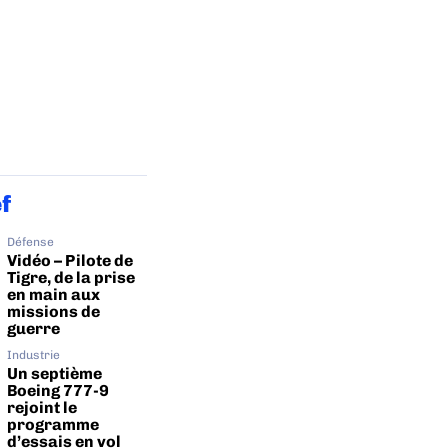
ef
Défense
Vidéo – Pilote de
Tigre, de la prise
en main aux
missions de
guerre
Industrie
Un septième
Boeing 777-9
rejoint le
programme
d’essais en vol