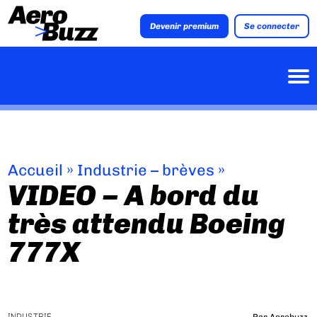
Devenir premium
Se connecter
Accueil
»
Industrie – brèves
»
VIDEO – A bord du
très attendu Boeing
777X