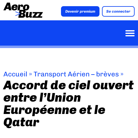
Devenir premium
Se connecter
Accueil
»
Transport Aérien – brèves
»
Accord de ciel ouvert
entre l’Union
Européenne et le
Qatar