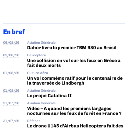
En bref
06/08/26
Aviation Générale
Daher livre le premier TBM 980 au Brésil
03/08/26
Hélicoptère
Une collision en vol sur les feux en Grèce a
fait deux morts
01/08/26
Culture Aéro
Un vol commémoratif pour le centenaire de
la traversée de Lindbergh
01/08/26
Aviation Générale
Le projet Catalina II
31/07/26
Aviation Générale
Vidéo – A quand les premiers largages
nocturnes sur les feux de forêt en France ?
31/07/26
Défense
Le drone U145 d’Airbus Helicopters fait des