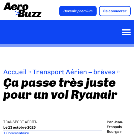
Devenir premium
Se connecter
Accueil
»
Transport Aérien – brèves
»
Ça passe très juste
pour un vol Ryanair
TRANSPORT AÉRIEN
Par
Jean-
François
Le 13 octobre 2025
Bourgain
1 Commentaire