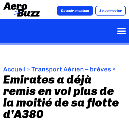
Devenir premium
Se connecter
Accueil
»
Transport Aérien – brèves
»
Emirates a déjà
remis en vol plus de
la moitié de sa flotte
d’A380