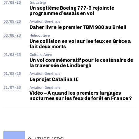
07/08/26
Industrie
Un septième Boeing 777-9 rejoint le
programme d’essais en vol
06/08/26
Aviation Générale
Daher livre le premier TBM 980 au Brésil
03/08/26
Hélicoptère
Une collision en vol sur les feux en Grèce a
fait deux morts
01/08/26
Culture Aéro
Un vol commémoratif pour le centenaire de
la traversée de Lindbergh
01/08/26
Aviation Générale
Le projet Catalina II
31/07/26
Aviation Générale
Vidéo – A quand les premiers largages
nocturnes sur les feux de forêt en France ?