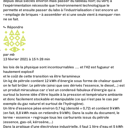
depuis deux siècles environ mais passer du tableau noir( ou vert) à
l’expérimentation nécessite que l’environnement technologique le
permette et ensuite passer du labo à l’industrialisation c’est encore un
« empilage de briques » à assembler et si une seule vient à manquer rien
ne se fait.
⮑
Répondre
par
mb
13 février 2021 à 15 h 28 min
les lois de la physique sont incontournables ….. et l’H2 est fugueur et
hautement explosif
et le coût de cette transition va être faramineux
Un kg de pétrole contient 12 kWh d’énergie sous forme de chaleur quand
on le fait brûler. Le pétrole (ainsi que ses dérivés l’essence, le diesel,…) est
un produit miraculeux car c’est un condensé fabuleux d’énergie qui a
surtout la bonne idée d’être liquide à la pression et température ambiante
et donc facilement stockable et manipulable (ce qui n’est pas le cas par
exemple du gaz naturel et surtout de l’hydrogène).
Un litre d’essence pèse environ 0,7 kg (densité = 0,72) et contient 9 kWh
(en fait, 8,8 kWh mais on retiendra 9 kWh). Dans la suite du document, le
terme « essence » regroupe tous les carburants issus du pétrole
(essence, gas-oil, kérosène,…)
Dans la pratique d’une électrolyse industrielle, il faut 1 litre d’eau et 5 kWh