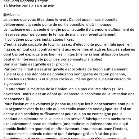
par
Jean Baptiste Berger
15 février 2021 à 14 h 38 min
@Alberic,
Je pense que vous êtes dans le vrai ; Carbet aussi mais il occulte
délibėrément la seule porte de sortie possible, d’où l’impasse.
Le nucléaire est la seule énergie pour laquelle il y a encore suffisament de
réserves pour se donner le temps de maitriser (éventuellement)
l’hydrogène pour des installations fixes.
C’est la seule capable de fournir assez d’electricité pour en fabriquer en
masse, en tout cas, contrairement aux éoliennes et autres bidules solaires
dont Carbet explique très bien les limites (même si leur utilisation locale
peut être intėressante pour des consommateurs isolés).
Son avantage est qu’elle est « propre » .
Par contre il faut s’assurer qu’elle est produite de façon suffisamment
sûre et que ses déchets de combustion sont gérés de façon pérenne,
sinon les « zadistes » et autres zozos du même genre auraient raison de
s’y opposer !
En attendant la maîtrise de la fission, on n’a pas d’autre choix (si, les
cavernes…mais c’est un débat qui dépasse le problēme de la limitation des
ressources 😁).
Pour l’avion et les voitures je pense aussi que les biocarburants sont plus
un argument vert de façade qu’une réelle avancée écologique, sauf si on
arrive à en produire suffisamment pour que ça ne restreigne pas la
production alimentaire, c. a. dire si on arrive à fabriquer ces carburants
exclusivement à base de déchets (une technique intéressante mais qui
semble limitée en quantité) et effectivement il vaut mieux, pour l’instant,
consommer le pėtrole existant que fabriquer grâce à lui des piles
électriques qui en consomment plus à produire que n’en consomment