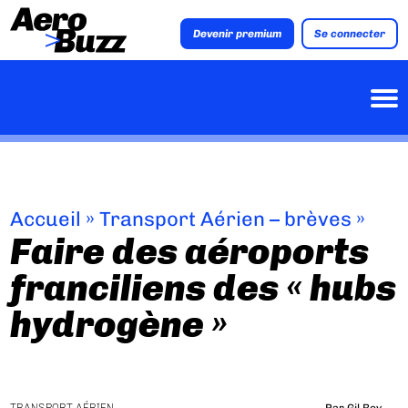
Devenir premium
Se connecter
Accueil
»
Transport Aérien – brèves
»
Faire des aéroports
franciliens des « hubs
hydrogène »