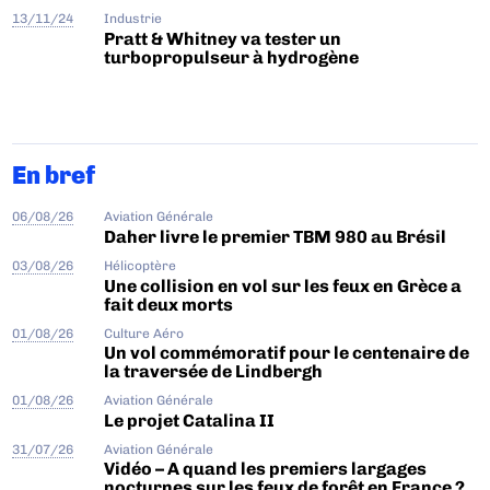
13/11/24
Industrie
Pratt & Whitney va tester un
turbopropulseur à hydrogène
En bref
06/08/26
Aviation Générale
Daher livre le premier TBM 980 au Brésil
03/08/26
Hélicoptère
Une collision en vol sur les feux en Grèce a
fait deux morts
01/08/26
Culture Aéro
Un vol commémoratif pour le centenaire de
la traversée de Lindbergh
01/08/26
Aviation Générale
Le projet Catalina II
31/07/26
Aviation Générale
Vidéo – A quand les premiers largages
nocturnes sur les feux de forêt en France ?