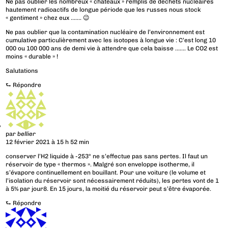
Ne pas oublier les nombreux « châteaux » remplis de déchets nucléaires
hautement radioactifs de longue période que les russes nous stock
« gentiment » chez eux ……. 😉
Ne pas oublier que la contamination nucléaire de l’environnement est
cumulative particulièrement avec les isotopes à longue vie : C’est long 10
000 ou 100 000 ans de demi vie à attendre que cela baisse ……. Le CO2 est
moins « durable » !
Salutations
⮑
Répondre
par
bellier
12 février 2021 à 15 h 52 min
conserver l’H2 liquide à -253° ne s’effectue pas sans pertes. Il faut un
réservoir de type « thermos ». Malgré son enveloppe isotherme, il
s’évapore continuellement en bouillant. Pour une voiture (le volume et
l’isolation du réservoir sont nécessairement réduits), les pertes vont de 1
à 5% par jour8. En 15 jours, la moitié du réservoir peut s’être évaporée.
⮑
Répondre