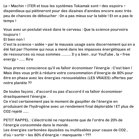
Le « Machin » ITER et tous les systèmes Tokamak sont « des espoirs »
dispendieux qui piétineront pour des dizaines d’années encore avec très
peu de chances de déboucher : On a pas mieux sur la table ! Et on a pas le
temps !
Vous avez un postulat vissé dans le cerveau : Que la science pourvoira
toujours !
Et bien non !
C’est la science « aidée » par le mauvais usage sans discernement qui en a
été fait par l’homme qui nous a mené dans les impasses énergétiques et
de ressources où nous sommes ………. Il y a bien , sur YouTube , la « free
energy » …… Rire
Vous prenez conscience qu’il va falloir économiser l’énergie : C’est bien !
Mais êtes vous prêt à réduire votre consommation d’énergie de 80% pour
être en phase avec les énergies renouvelables (LES VRAIES) offertes par
notre planète ??
De toutes façons , d’accord ou pas d’accord il va falloir économiser
drastiquement l’énergie .
Ce n’est certainement pas le moment de gaspiller de l’énergie en
produisant de l’hydrogène avec un rendement final déplorable ! ET plus de
CO2 rejeté ……
PETIT RAPPEL : L’électricité ne représente que de l’ordre de 20% de
l’énergie consommée dans le monde .
Les énergies carbonées épuisées ou inutilisables pour cause de CO2 ,
d’où « sortir » les 80% d’énergie « manquante » ???