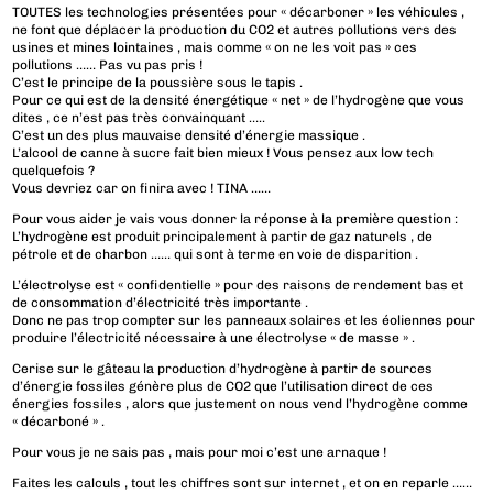
TOUTES les technologies présentées pour « décarboner » les véhicules ,
ne font que déplacer la production du CO2 et autres pollutions vers des
usines et mines lointaines , mais comme « on ne les voit pas » ces
pollutions …… Pas vu pas pris !
C’est le principe de la poussière sous le tapis .
Pour ce qui est de la densité énergétique « net » de l’hydrogène que vous
dites , ce n’est pas très convainquant …..
C’est un des plus mauvaise densité d’énergie massique .
L’alcool de canne à sucre fait bien mieux ! Vous pensez aux low tech
quelquefois ?
Vous devriez car on finira avec ! TINA ……
Pour vous aider je vais vous donner la réponse à la première question :
L’hydrogène est produit principalement à partir de gaz naturels , de
pétrole et de charbon …… qui sont à terme en voie de disparition .
L’électrolyse est « confidentielle » pour des raisons de rendement bas et
de consommation d’électricité très importante .
Donc ne pas trop compter sur les panneaux solaires et les éoliennes pour
produire l’électricité nécessaire à une électrolyse « de masse » .
Cerise sur le gâteau la production d’hydrogène à partir de sources
d’énergie fossiles génère plus de CO2 que l’utilisation direct de ces
énergies fossiles , alors que justement on nous vend l’hydrogène comme
« décarboné » .
Pour vous je ne sais pas , mais pour moi c’est une arnaque !
Faites les calculs , tout les chiffres sont sur internet , et on en reparle ……