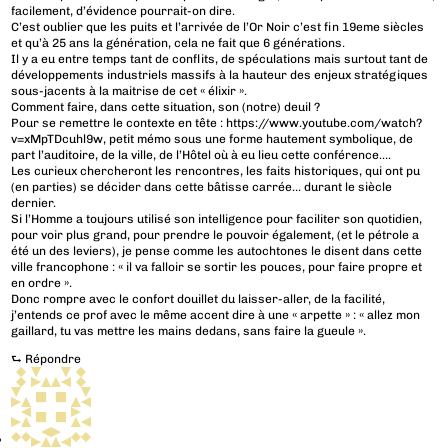
facilement, d’évidence pourrait-on dire.
C’est oublier que les puits et l’arrivée de l’Or Noir c’est fin 19eme siècles
et qu’à 25 ans la génération, cela ne fait que 6 générations.
Il y a eu entre temps tant de conflits, de spéculations mais surtout tant de
développements industriels massifs à la hauteur des enjeux stratégiques
sous-jacents à la maitrise de cet « élixir ».
Comment faire, dans cette situation, son (notre) deuil ?
Pour se remettre le contexte en tête :
https://www.youtube.com/watch?
v=xMpTDcuhl9w
, petit mémo sous une forme hautement symbolique, de
part l’auditoire, de la ville, de l’Hôtel où à eu lieu cette conférence….
Les curieux chercheront les rencontres, les faits historiques, qui ont pu
(en parties) se décider dans cette bâtisse carrée… durant le siècle
dernier.
Si l’Homme a toujours utilisé son intelligence pour faciliter son quotidien,
pour voir plus grand, pour prendre le pouvoir également, (et le pétrole a
été un des leviers), je pense comme les autochtones le disent dans cette
ville francophone : « il va falloir se sortir les pouces, pour faire propre et
en ordre ».
Donc rompre avec le confort douillet du laisser-aller, de la facilité,
j’entends ce prof avec le même accent dire à une « arpette » : « allez mon
gaillard, tu vas mettre les mains dedans, sans faire la gueule ».
⮑
Répondre