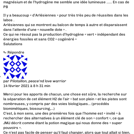
magnésium et de l’hydrogène me semble une idée lumineuse …… En cas de
PB
Il y a beaucoup « d’Arlésiennes » pour très très peu de réussites dans les
labos .
Arlésiennes qui se montrent au balcon de temps à autre et disparaissent
dans l’attente d’une « nouvelle dote » .
Ce qui ne résout pas la production d’hydrogène « vert » indépendant des
énergies fossiles et sans CO2 « cogénéré »
Salutations
⮑
Répondre
par
Pilotaillon, peace'nd love warrior
14 février 2021 à 8 h 31 min
Merci pour les apports de chacun, une chose est sûre, la recherche sur
la séparation de cet élément H2 de l’air « bat son plein » et les pistes sont
nombreuses, y compris par des voies biologiques… (procédés
biomimétiques, biosourcing,…)
C’est, à mon sens, une des premières fois que l’homme est « invité » à
rechercher des alternatives à un élément clé de son « confort », ce que
JMJ décrit comme étant la potion magique qui nous donne des « super
pouvoirs ».
Ce n’est pas facile de penser qu’il faut changer, alors que tout allait si bien,