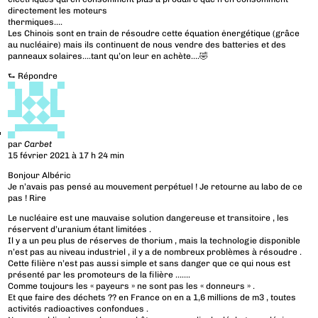
directement les moteurs
thermiques….
Les Chinois sont en train de résoudre cette équation ėnergétique (grâce
au nucléaire) mais ils continuent de nous vendre des batteries et des
panneaux solaires….tant qu’on leur en achète….🤣
⮑
Répondre
par
Carbet
15 février 2021 à 17 h 24 min
Bonjour Albéric
Je n’avais pas pensé au mouvement perpétuel ! Je retourne au labo de ce
pas ! Rire
Le nucléaire est une mauvaise solution dangereuse et transitoire , les
réservent d’uranium étant limitées .
Il y a un peu plus de réserves de thorium , mais la technologie disponible
n’est pas au niveau industriel , il y a de nombreux problèmes à résoudre .
Cette filière n’est pas aussi simple et sans danger que ce qui nous est
présenté par les promoteurs de la filière …….
Comme toujours les « payeurs » ne sont pas les « donneurs » .
Et que faire des déchets ?? en France on en a 1,6 millions de m3 , toutes
activités radioactives confondues .