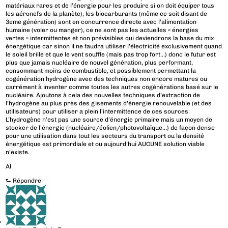
matériaux rares et de l’énergie pour les produire si on doit équiper tous
les aéronefs de la planète), les biocarburants (même ce soit disant de
3eme génération) sont en concurrence directe avec l’alimentation
humaine (voler ou manger), ce ne sont pas les actuelles « énergies
vertes » intermittentes et non prévisibles qui deviendrons la base du mix
énergétique car sinon il ne faudra utiliser l’électricité exclusivement quand
le soleil brille et que le vent souffle (mais pas trop fort…) donc le futur est
plus que jamais nucléaire de nouvel génération, plus performant,
consommant moins de combustible, et possiblement permettant la
cogénération hydrogène avec des techniques non encore matures ou
carrément à inventer comme toutes les autres cogénérations basé sur le
nucléaire. Ajoutons à cela des nouvelles techniques d’extraction de
l’hydrogène au plus près des gisements d’énergie renouvelable (et des
utilisateurs) pour utiliser a plein l’intermittence de ces sources.
L’hydrogène n’est pas une source d’énergie primaire mais un moyen de
stocker de l’énergie (nucléaire/éolien/photovoltaïque…) de façon dense
pour une utilisation dans tout les secteurs du transport ou la densité
énergétique est primordiale et ou aujourd’hui AUCUNE solution viable
n’existe.
Al
⮑
Répondre