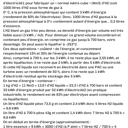
d’électricité1 pour fabriquer un « normal mètre cube » (Nm3) d’H2 (soit
1000 litres d’H2 sous forme de gaz à
0° C, à la pression atmosphérique) qui contient 3 kWh d’énergie
(rendement de 60% de l’électrolyse). Donc, 1000 litres d’H2 gazeux à la
pression atmosphérique à 0°c contiennent autant d’énergie que… 0,3 litres
d’essence.
L’H2 étant un gaz très peu dense, sa densité d’énergie par volume est très
faible aussi (3 kWh / m3). Pour diminuer ce grand volume encombrant et
contenant peu d’énergie, on comprime ce gaz jusqu’à 700 bars, voire
davantage. On peut aussi le liquéfier à -253°C.
Ces deux opérations « coûtent » de l’énergie, et consomment
respectivement 15% et 35% de l’énergie contenue au départ.
Ainsi, comprimé à 700 b, sur les 3 kWh, il ne reste plus que 2,55 kWh, et
après liquéfaction, il ne reste que 2 kWh, à partir des 5 kWh d’électricité.
Si cette H2 liquide est reconverti en électricité dans une PAC ou une
turbine avec un rendement de 50 %, alors il ne reste que 1 kWh
d’électricité restitué après stockage des 5 kWh.
En terme d’énergie « contenue » :
1 kg d’H2 = 11 Nm3 = 13,6 l d’H2 liquide = 23,3 l d’H2 à 700 bars et contient
33 kWh d’énergie produit par 52 kWh d’électricité2 (en pratique
industrielle, le rendement est de 63% par électrolyse avant compression
ou liquéfaction).
Un litre d’H2 liquide pèse 73,5 g et contient 2,4 kWh donc 4 litres H2 liquide
= 9,6 kWh
Un litre d’H2 à 700 b pèse 43g et contient 1,4 kWh donc 7 litres H2 à 700 b =
9,8 kWh
On en déduit en terme d’énergie (approximativement) :
1 litre essence = 9 kWh = 3000 l d’H2 (à P atm) = 7 litres H2 / 700 b = 4