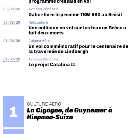
programme d’essais en vol
06/08/26
Aviation Générale
Daher livre le premier TBM 980 au Brésil
03/08/26
Hélicoptère
Une collision en vol sur les feux en Grèce a
fait deux morts
01/08/26
Culture Aéro
Un vol commémoratif pour le centenaire de
la traversée de Lindbergh
01/08/26
Aviation Générale
Le projet Catalina II
CULTURE AÉRO
La Cigogne, de Guynemer à
Hispano-Suiza