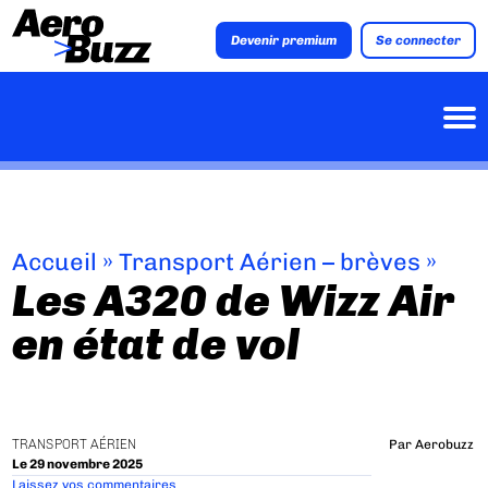
Devenir premium
Se connecter
Accueil
»
Transport Aérien – brèves
»
Les A320 de Wizz Air
en état de vol
TRANSPORT AÉRIEN
Par
Aerobuzz
Le 29 novembre 2025
Laissez vos commentaires