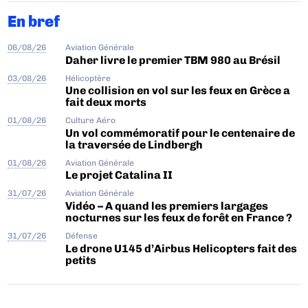
En bref
06/08/26
Aviation Générale
Daher livre le premier TBM 980 au Brésil
03/08/26
Hélicoptère
Une collision en vol sur les feux en Grèce a
fait deux morts
01/08/26
Culture Aéro
Un vol commémoratif pour le centenaire de
la traversée de Lindbergh
01/08/26
Aviation Générale
Le projet Catalina II
31/07/26
Aviation Générale
Vidéo – A quand les premiers largages
nocturnes sur les feux de forêt en France ?
31/07/26
Défense
Le drone U145 d’Airbus Helicopters fait des
petits