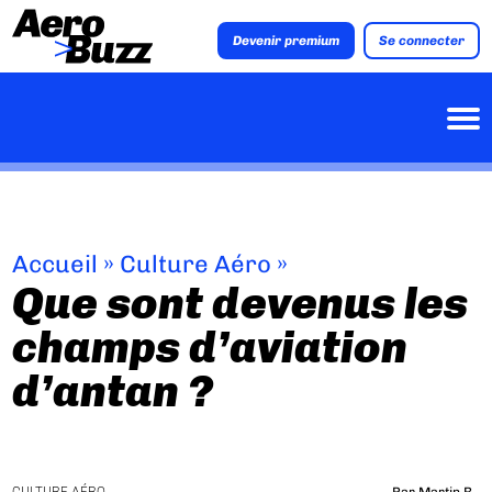
Devenir premium
Se connecter
Accueil
»
Culture Aéro
»
Que sont devenus les
champs d’aviation
d’antan ?