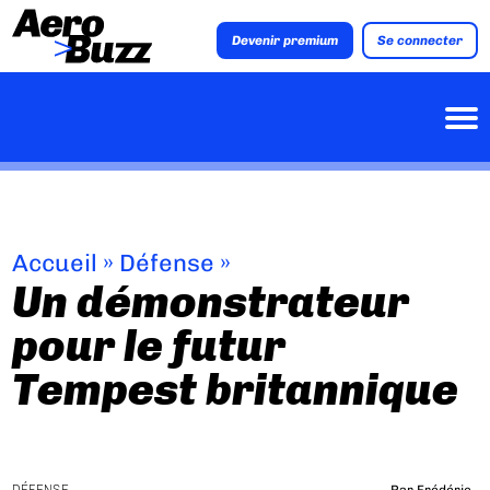
Devenir premium
Se connecter
Accueil
»
Défense
»
Un démonstrateur
pour le futur
Tempest britannique