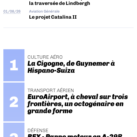
la traversée de Lindbergh
01/08/26
Aviation Générale
Le projet Catalina II
CULTURE AÉRO
La Cigogne, de Guynemer à
Hispano-Suiza
TRANSPORT AÉRIEN
EuroAirport, à cheval sur trois
frontières, un octogénaire en
grande forme
DÉFENSE
REX - Panne moteur en A-29B.