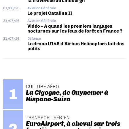
la traversée de Lindbergh
01/08/26
Aviation Générale
Le projet Catalina II
31/07/26
Aviation Générale
Vidéo – A quand les premiers largages
nocturnes sur les feux de forêt en France ?
31/07/26
Défense
Le drone U145 d’Airbus Helicopters fait des
petits
CULTURE AÉRO
La Cigogne, de Guynemer à
Hispano-Suiza
TRANSPORT AÉRIEN
EuroAirport, à cheval sur trois