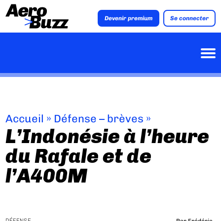
Devenir premium
Se connecter
Accueil
»
Défense – brèves
»
L’Indonésie à l’heure
du Rafale et de
l’A400M