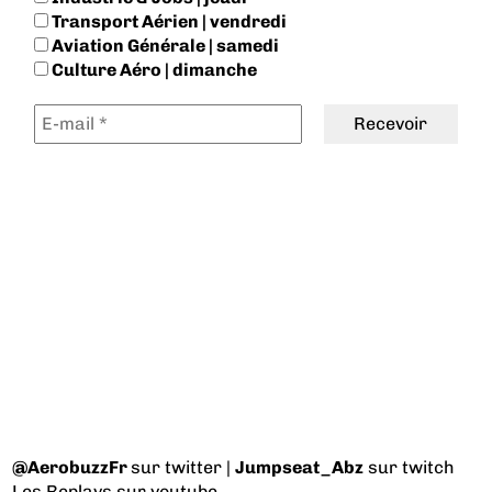
Transport Aérien | vendredi
Aviation Générale | samedi
Culture Aéro | dimanche
@AerobuzzFr
sur twitter |
Jumpseat_Abz
sur twitch
Les Replays
sur youtube