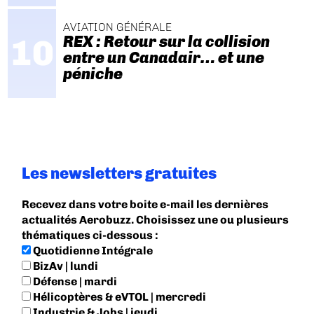
AVIATION GÉNÉRALE
REX : Retour sur la collision
entre un Canadair… et une
péniche
Les newsletters gratuites
Recevez dans votre boite e-mail les dernières
actualités Aerobuzz. Choisissez une ou plusieurs
thématiques ci-dessous :
Quotidienne Intégrale
BizAv | lundi
Défense | mardi
Hélicoptères & eVTOL | mercredi
Industrie & Jobs | jeudi