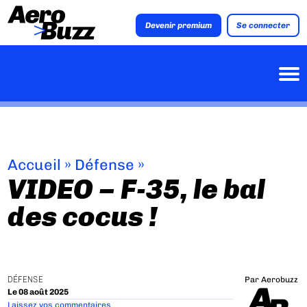
Devenir premium
Se connecter
Accueil
»
Défense
»
VIDEO – F-35, le bal
des cocus !
DÉFENSE
Par
Aerobuzz
Le 08 août 2025
Laissez vos commentaires