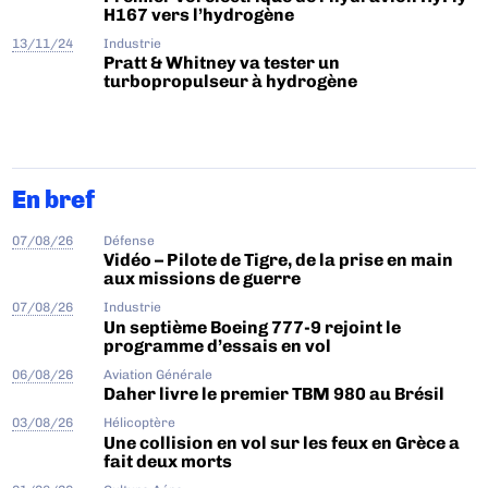
H167 vers l’hydrogène
13/11/24
Industrie
Pratt & Whitney va tester un
turbopropulseur à hydrogène
En bref
07/08/26
Défense
Vidéo – Pilote de Tigre, de la prise en main
aux missions de guerre
07/08/26
Industrie
Un septième Boeing 777-9 rejoint le
programme d’essais en vol
06/08/26
Aviation Générale
Daher livre le premier TBM 980 au Brésil
03/08/26
Hélicoptère
Une collision en vol sur les feux en Grèce a
fait deux morts