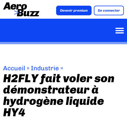
Devenir premium
Se connecter
Accueil
»
Industrie
»
H2FLY fait voler son
démonstrateur à
hydrogène liquide
HY4