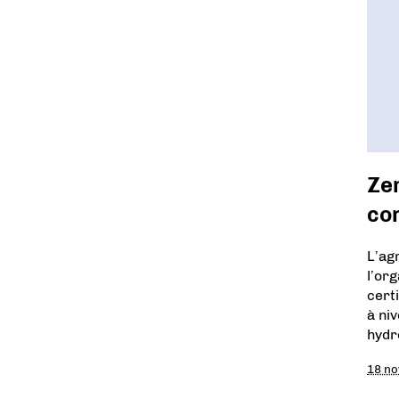
Zer
con
L’ag
l’or
cert
à ni
hydr
18 n