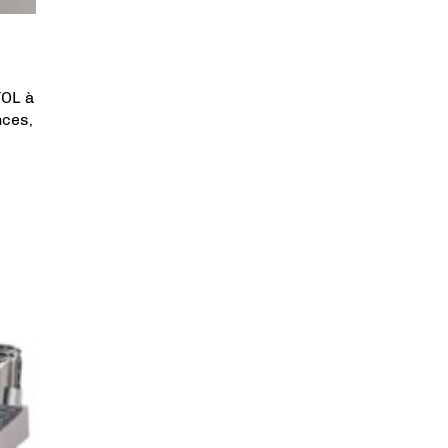
TOL à
nces,