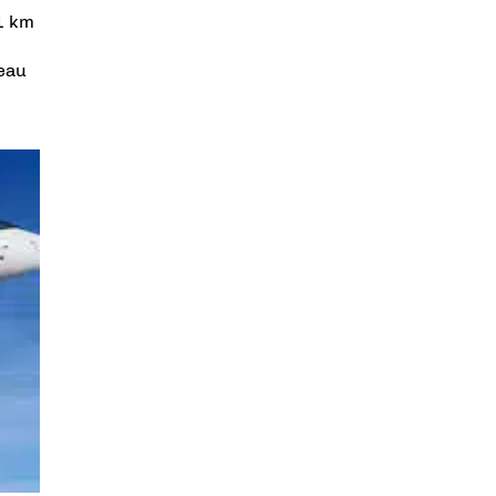
41 km
veau