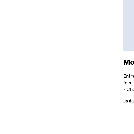
Mo
Entr
fois
« Ch
08 d