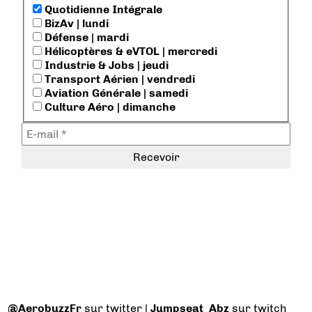
Quotidienne Intégrale
BizAv | lundi
Défense | mardi
Hélicoptères & eVTOL | mercredi
Industrie & Jobs | jeudi
Transport Aérien | vendredi
Aviation Générale | samedi
Culture Aéro | dimanche
@AerobuzzFr
sur twitter |
Jumpseat_Abz
sur twitch