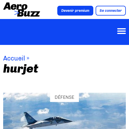
Devenir premium
Se connecter
Accueil
»
hurjet
DÉFENSE