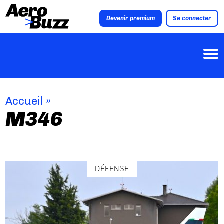
Devenir premium
Se connecter
Accueil
»
M346
DÉFENSE