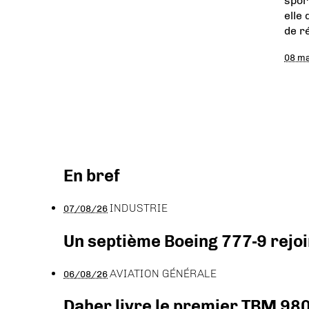
spor
elle
de r
08 m
En bref
INDUSTRIE
07/08/26
Un septième Boeing 777-9 rejoi
AVIATION GÉNÉRALE
06/08/26
Daher livre le premier TBM 980