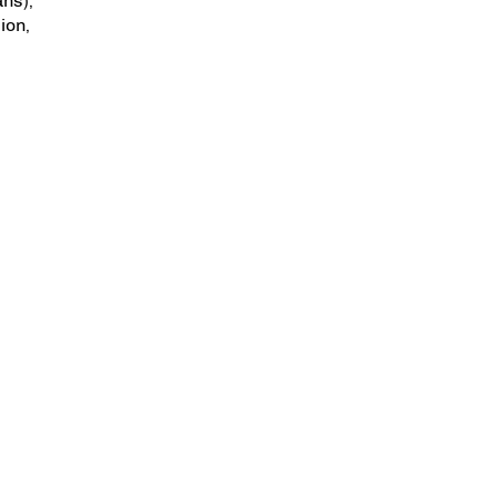
ns),
ion,