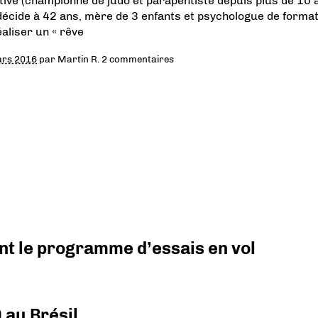
tive (championne de judo et parapentiste depuis plus de 10 a
 décide à 42 ans, mère de 3 enfants et psychologue de format
éaliser un « rêve
ars 2016
par
Martin R.
2 commentaires
nt le programme d’essais en vol
 au Brésil