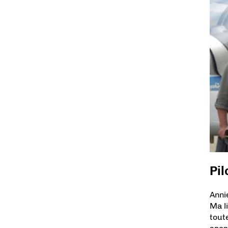
Pil
Anni
Ma li
tout