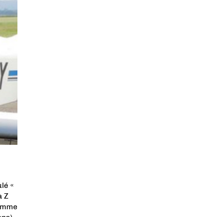
lé «
à Z
Femme