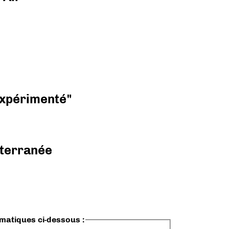
 expérimenté"
diterranée
ématiques ci-dessous :