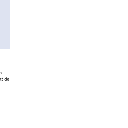
n
at de