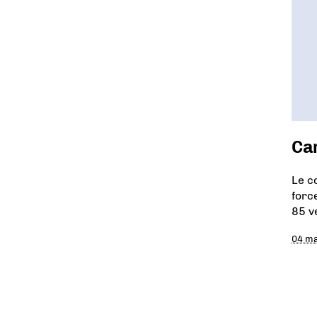
Ca
Le c
forc
85 v
04 ma