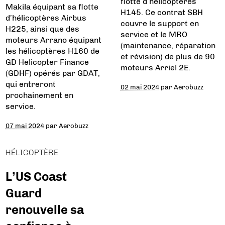
flotte d’hélicoptères
Makila équipant sa flotte
H145. Ce contrat SBH
d’hélicoptères Airbus
couvre le support en
H225, ainsi que des
service et le MRO
moteurs Arrano équipant
(maintenance, réparation
les hélicoptères H160 de
et révision) de plus de 90
GD Helicopter Finance
moteurs Arriel 2E.
(GDHF) opérés par GDAT,
qui entreront
02 mai 2024
par
Aerobuzz
prochainement en
service.
07 mai 2024
par
Aerobuzz
HÉLICOPTÈRE
L’US Coast
Guard
renouvelle sa