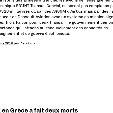
inistère des armées a tranché, les avions de renseignement
tronique SIGINT Transall Gabriel, ne seront pas remplacés p
A320 militarisés ou par des A400M d’Airbus mais par des F
icure » de Dassault Aviation avec un système de mission sig
es. Trois Falcon pour deux Transall : le gouvernement démon
portance qu’il attache au renouvellement des capacités de
eignement et de guerre électronique.
ars 2018
par
Aerobuzz
x en Grèce a fait deux morts