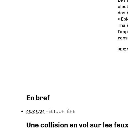
Le m
élec
des 
« Ep
Thal
l’im
rens
06 m
En bref
HÉLICOPTÈRE
03/08/26
Une collision en vol sur les feu