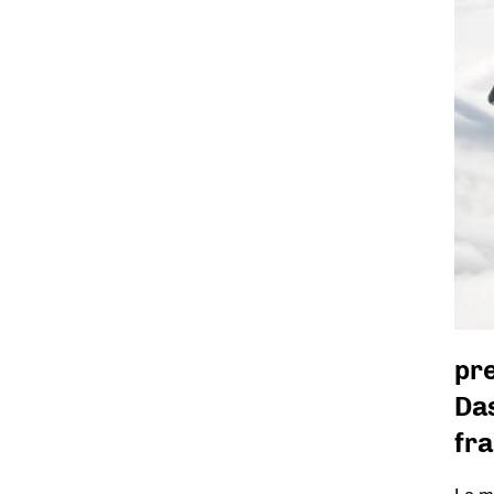
pr
Das
fra