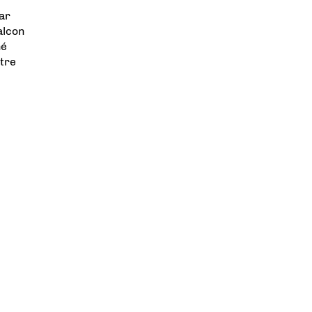
ar
alcon
né
tre