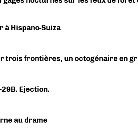
argages nocturnes sur les feux de forêt
r à Hispano-Suiza
r trois frontières, un octogénaire en 
-29B. Ejection.
urne au drame