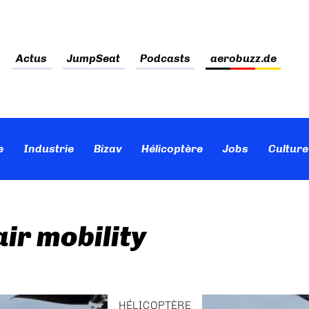
Actus
JumpSeat
Podcasts
aerobuzz.de
e
Industrie
Bizav
Hélicoptère
Jobs
Culture
air mobility
HÉLICOPTÈRE