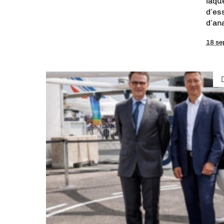
laqu
d’es
d’an
18 se