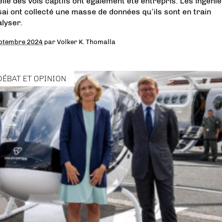
elle des vols captifs ont également été entrepris. Les ingéni
sai ont collecté une masse de données qu’ils sont en train
alyser.
ptembre 2024
par
Volker K. Thomalla
DÉBAT ET OPINION