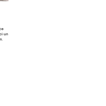
ice
ci un
n.