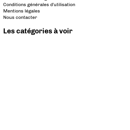
Conditions générales d'utilisation
Mentions légales
Nous contacter
Les catégories à voir
Aviation d’Affaires
Aviation Générale
Culture Aéro
Débat et opinion
Défense
Dépose minute
Hélicoptère
Industrie
Transport Aérien
Les sujets à lire
Airbus
Air France