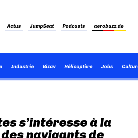
Actus
JumpSeat
Podcasts
aerobuzz.de
e
Industrie
Bizav
Hélicoptère
Jobs
Cultur
es s’intéresse à la
e des navigants de