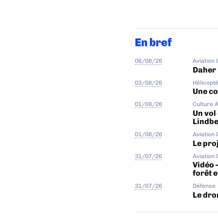
En bref
06/08/26
Aviation
Daher 
03/08/26
Hélicopt
Une col
01/08/26
Culture 
Un vol
Lindb
01/08/26
Aviation
Le proj
31/07/26
Aviation
Vidéo 
forêt 
31/07/26
Défense
Le dro