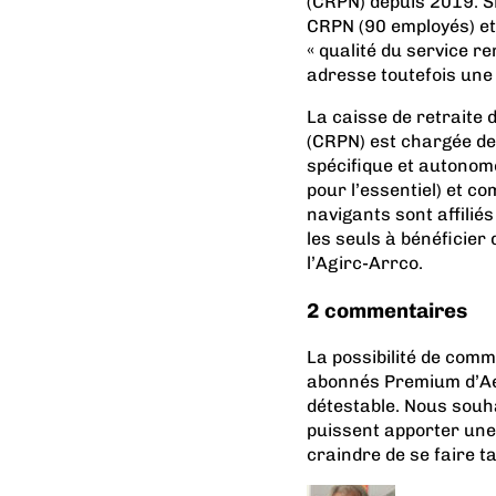
(CRPN) depuis 2019. Si 
CRPN (90 employés) et 
« qualité du service re
adresse toutefois une
La caisse de retraite 
(CRPN) est chargée de 
spécifique et autonome
pour l’essentiel) et c
navigants sont affilié
les seuls à bénéficier
l’Agirc-Arrco.
2 commentaires
La possibilité de com
abonnés Premium d’Aer
détestable. Nous souh
puissent apporter une
craindre de se faire t