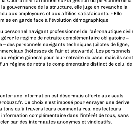
la Cour attire l’attention sur la gestion du personnel de la
la gouvernance de la structure, elle juge en revanche la
ndu aux employeurs et aux affiliés satisfaisante. » Elle
 mise en garde face à l’évolution démographique.
du personnel navigant professionnel de l’aéronautique civil
gérer le régime de retraite complémentaire obligatoire –
 – des personnels navigants techniques (pilotes de ligne,
ommerciaux (hôtesses de l’air et stewards). Les personnels
s au régime général pour leur retraite de base, mais ils son
 d’un régime de retraite complémentaire distinct de celui de
menter une information est désormais offerte aux seuls
obuzz.fr. Ce choix s’est imposé pour enrayer une dérive
aitons qu’à travers leurs commentaires, nos lecteurs
 information complémentaire dans l’intérêt de tous, sans
acler par des internautes anonymes et vindicatifs.