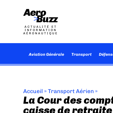
ACTUALITÉ ET
INFORMATION
AÉRONAUTIQUE
Aviation Générale
Transport
Défens
Accueil
»
Transport Aérien
»
La Cour des compt
caisse de retrait