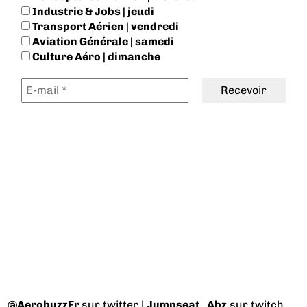
Industrie & Jobs | jeudi
Transport Aérien | vendredi
Aviation Générale | samedi
Culture Aéro | dimanche
@AerobuzzFr
sur twitter |
Jumpseat_Abz
sur twitch