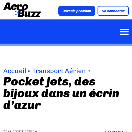
Devenir premium
Se connecter
Accueil
»
Transport Aérien
»
Pocket jets, des
bijoux dans un écrin
d’azur