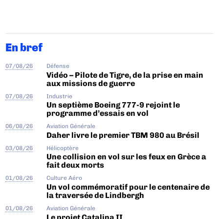
En bref
07/08/26
Défense
Vidéo – Pilote de Tigre, de la prise en main
aux missions de guerre
07/08/26
Industrie
Un septième Boeing 777-9 rejoint le
programme d’essais en vol
06/08/26
Aviation Générale
Daher livre le premier TBM 980 au Brésil
03/08/26
Hélicoptère
Une collision en vol sur les feux en Grèce a
fait deux morts
01/08/26
Culture Aéro
Un vol commémoratif pour le centenaire de
la traversée de Lindbergh
01/08/26
Aviation Générale
Le projet Catalina II