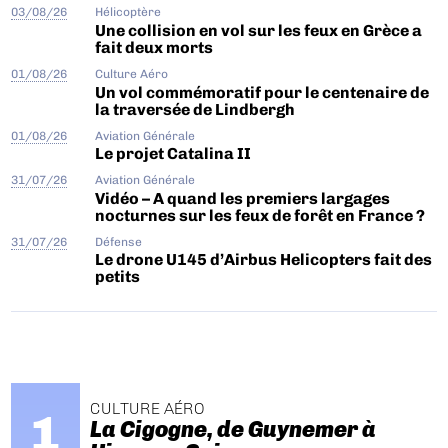
03/08/26
Hélicoptère
Une collision en vol sur les feux en Grèce a
fait deux morts
01/08/26
Culture Aéro
Un vol commémoratif pour le centenaire de
la traversée de Lindbergh
01/08/26
Aviation Générale
Le projet Catalina II
31/07/26
Aviation Générale
Vidéo – A quand les premiers largages
nocturnes sur les feux de forêt en France ?
31/07/26
Défense
Le drone U145 d’Airbus Helicopters fait des
petits
CULTURE AÉRO
La Cigogne, de Guynemer à