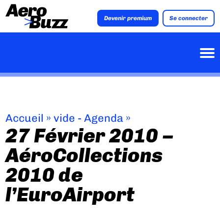
Devenir premium
Se connecter
Accueil
»
vide - Agenda
»
27 Février 2010 –
AéroCollections
2010 de
l’EuroAirport