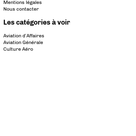
Mentions légales
Nous contacter
Les catégories à voir
Aviation d’Affaires
Aviation Générale
Culture Aéro
Débat et opinion
Défense
Dépose minute
Hélicoptère
Industrie
Transport Aérien
Les sujets à lire
Airbus
Air France
Bibliographie