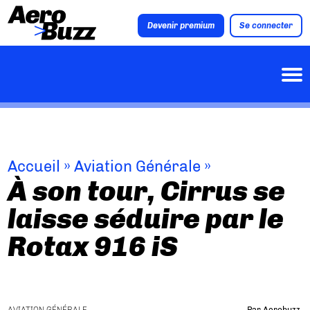
Devenir premium
Se connecter
Accueil
»
Aviation Générale
»
À son tour, Cirrus se
laisse séduire par le
Rotax 916 iS