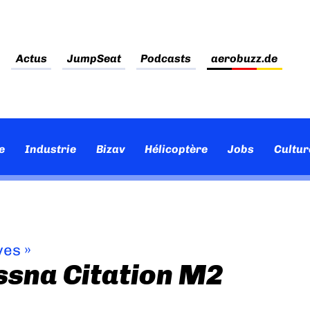
Actus
JumpSeat
Podcasts
aerobuzz.de
e
Industrie
Bizav
Hélicoptère
Jobs
Cultur
ves
»
ssna Citation M2