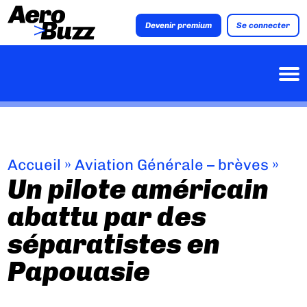
Devenir premium
Se connecter
Accueil
»
Aviation Générale – brèves
»
Un pilote américain
abattu par des
séparatistes en
Papouasie