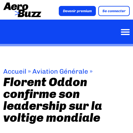
Devenir premium
Se connecter
Accueil
»
Aviation Générale
»
Florent Oddon
confirme son
leadership sur la
voltige mondiale