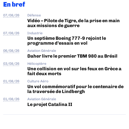
En bref
07/08/26
Défense
Vidéo – Pilote de Tigre, de la prise en main
aux missions de guerre
07/08/26
Industrie
Un septième Boeing 777-9 rejoint le
programme d’essais en vol
06/08/26
Aviation Générale
Daher livre le premier TBM 980 au Brésil
03/08/26
Hélicoptère
Une collision en vol sur les feux en Grèce a
fait deux morts
01/08/26
Culture Aéro
Un vol commémoratif pour le centenaire de
la traversée de Lindbergh
01/08/26
Aviation Générale
Le projet Catalina II