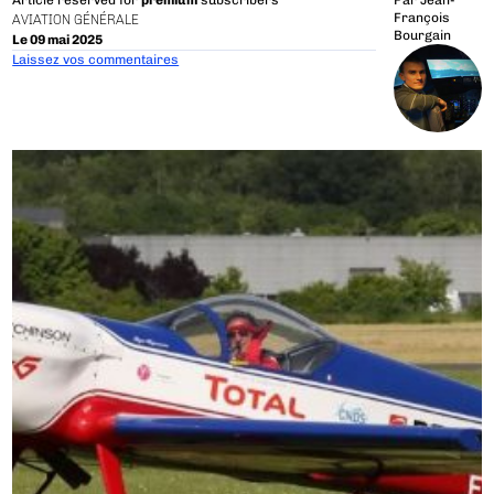
Article reserved for
premium
subscribers
Par
Jean-
François
AVIATION GÉNÉRALE
Bourgain
Le 09 mai 2025
Laissez vos commentaires