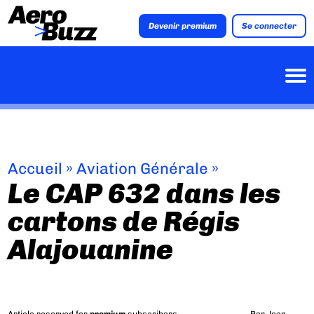
Devenir premium
Se connecter
Accueil
»
Aviation Générale
»
Le CAP 632 dans les
cartons de Régis
Alajouanine